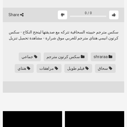
0
/
0
Share
سكس مترجم حبيبته السحاقية تتركه مع صديقتها لينجح النكاح - سكس
كرتون انيمي هنتاي مترجم للعربي موق شرارة - مشاهدة تحميل تنزيل
shraraa
سكس كرتون مترجم
جماعي
سحاق
فيلم طويل
مراهقات
هنتاي