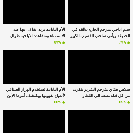
فيلم اباحي مترجم الجارة عالقة في
الأم اليابانية تريد ايقاف ابنها عند
الحديقة ويأتي صاحب القضيب الكبير
الاستمناء ومشاهدة الاباحية طوال
لمساعدتها
الوقت
89%
79%
سكس هنتاي مترجم الشرير يتقرب
الأم اليابانية تستخدم الهزاز الصناعي
من كل فتاة تصعد الى القطار
لأشباع شهوتها ويكتشف أمرها الأبن
80%
85%