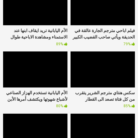
فيلم اباحي مترجم الجارة عالقة في
الأم اليابانية تريد ايقاف ابنها عند
الحديقة ويأتي صاحب القضيب الكبير
الاستمناء ومشاهدة الاباحية طوال
لمساعدتها
الوقت
89%
79%
سكس هنتاي مترجم الشرير يتقرب
الأم اليابانية تستخدم الهزاز الصناعي
من كل فتاة تصعد الى القطار
لأشباع شهوتها ويكتشف أمرها الأبن
80%
85%