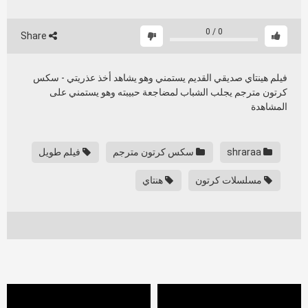
0
/
0
Share
فيلم هينتاي صديقي القديم يستمني وهو يشاهد أخذ عذريتي - سكس
كرتون مترجم يجلب الشباب لمضاجعة حبيبته وهو يستمني على
المشاهدة
shraraa
سكس كرتون مترجم
فيلم طويل
مسلسلات كرتون
هنتاي