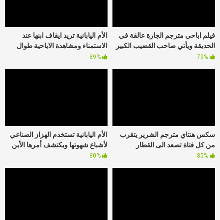
فيلم اباحي مترجم الجارة عالقة في
الأم اليابانية تريد ايقاف ابنها عند
الحديقة ويأتي صاحب القضيب الكبير
الاستمناء ومشاهدة الاباحية طوال
لمساعدتها
الوقت
89%
79%
سكس هنتاي مترجم الشرير يتقرب
الأم اليابانية تستخدم الهزاز الصناعي
من كل فتاة تصعد الى القطار
لأشباع شهوتها ويكتشف أمرها الأبن
80%
85%