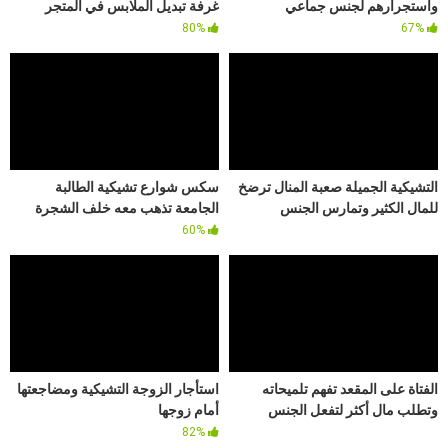
واستجرارهم لجنس جماعي
غرفة تبديل الملابس في المتجر
80%
67%
التشيكية الجميلة صعبة المنال ترضخ
سكس شوارع تشيكية الطالبة
للمال الكثير وتمارس الجنس
الجامعة تذهب معه خلف الشجرة
60%
الفتاة على المقعد تفهم تلميحاته
استأجار الزوجة التشيكية ومضاجعتها
وتطلب مال أكثر لتفعل الجنس
أمام زوجها
82%