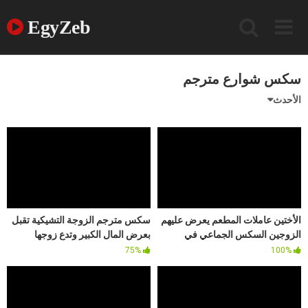
Ski
t
EgyZeb
conten
سكس شوارع مترجم
الأحدث
الأختين عاملات المطعم يعرض عليهم
سكس مترجم الزوجة التشيكية تقبل
الزوجين السكس الجماعي في
بعرض المال الكبير وتدع زوجها
المستودع الخلفي
يشارك
75%
100%